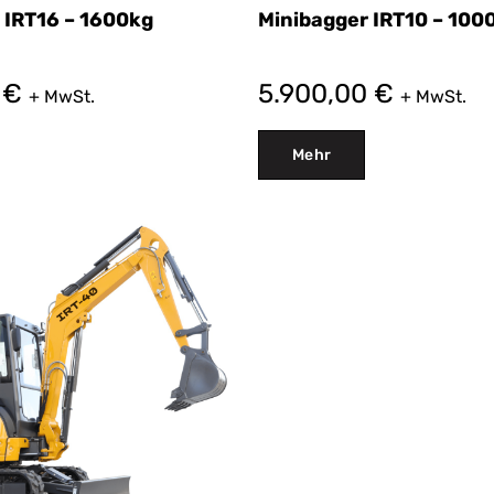
 IRT16 – 1600kg
Minibagger IRT10 – 100
0
€
5.900,00
€
+ MwSt.
+ MwSt.
Mehr