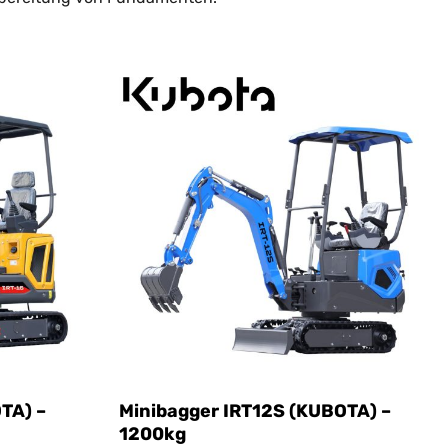
rfekte Aufgaben, bei denen Ihnen ein Minibagger
iten kann. Dadurch wird die Umgebung geschont und die
 den gewünschten Einsatzort transportiert werden.
Größen, Hämmern, hydraulischen Greifern und vielem
 werden kann. Genau diese Flexibilität, Wendigkeit und
ernehmen als auch für private Heimwerker, die bei ihren
TA) –
Minibagger IRT12S (KUBOTA) –
1200kg