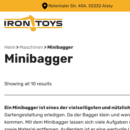
Skip
Rotentaler Str. 40A, 55232 Alzey
to
content
Heim
>
Maschinen
> Minibagger
Minibagger
Sorted
Showing all 10 results
by
latest
Ein Minibagger ist eines der vielseitigsten und nützli
Gartengestaltung erledigen. Da der Bagger klein und wend
kommen. Mit dem Minibagger lassen sich viele Aufgaben 
sowie Material entfernen. Außerdem ist er eine wertvoll