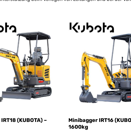
estaltung, Hofarbeiten oder kommunale Tätigkeiten, sind pe
iegt darin, dass man auch auf engem Raum sehr präzise arbe
ihrer kompakten Größe können Minibagger außerdem leicht an
äten ausgestattet – etwa Schaufeln in unterschiedlichen 
eitiger, weil er für viele verschiedene Aufgaben eingesetzt
er unverzichtbar machen – sowohl für professionelle Bauunt
 IRT18 (KUBOTA) –
Minibagger IRT16 (KUBO
1600kg