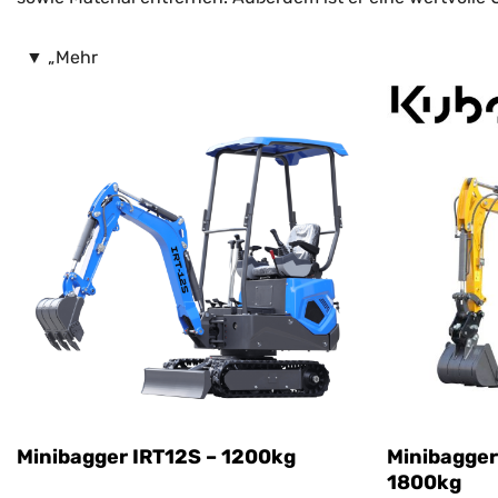
Kleinere Bauprojekte, wie zum Beispiel Hausbau, Garteng
▼
„Mehr
zuverlässig hilft. Der große Vorteil eines Minibaggers l
Arbeiten lassen sich schneller fertigstellen. Aufgrund 
Ein moderner Minibagger ist mit verschiedenen Anbauger
mehr. Mit diesen Zusatzgeräten wird der Bagger noch viels
einfache Handhabung sind die Vorteile, die den Minibagg
Projekten Zeit und Mühe sparen wollen.
Minibagger IRT12S – 1200kg
Minibagger
1800kg