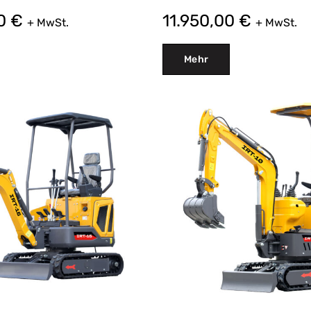
00
€
11.950,00
€
+ MwSt.
+ MwSt.
Mehr