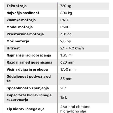
Teža stroja
720 kg
Največja nosilnost
800 kg
Znamka motorja
RATO
Model motorja
R300
Prostornina motorja
301 cc
Moč motorja
9,8 hp
Hitrost
2,1 – 4,2 km/h
Najmanšji radij obračanja
1,35 m
Razdalja med gosenicama
620 mm
Višina dviga in prekopa
1750 mm
Oddaljenost podvozja od
85 mm
tal
Sposobnost vzpenjanja
20°
Kapaciteta hidravličnega
16 L
rezervoarja
46# protiobrabno
Tip hidravličnega olja
hidravlično olje