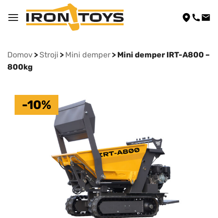
Skoči
na
vsebino
Domov
>
Stroji
>
Mini demper
> Mini demper IRT-A800 –
800kg
-10%