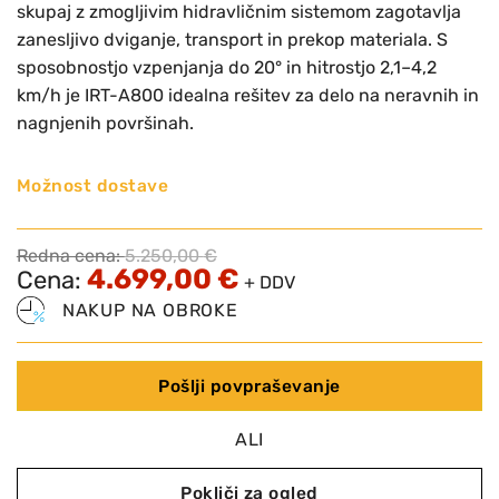
skupaj z zmogljivim hidravličnim sistemom zagotavlja
zanesljivo dviganje, transport in prekop materiala. S
sposobnostjo vzpenjanja do 20° in hitrostjo 2,1–4,2
km/h je IRT-A800 idealna rešitev za delo na neravnih in
nagnjenih površinah.
Možnost dostave
Redna cena:
5.250,00
€
4.699,00
€
Cena:
+ DDV
NAKUP NA OBROKE
Pošlji povpraševanje
ALI
Pokliči za ogled