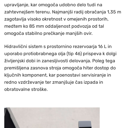
upravljanje, kar omogoča udobno delo tudi na
zahtevnejšem terenu. Najmanjši radij obračanja 1,35 m
zagotavlja visoko okretnost v omejenih prostorih,
medtem ko 85 mm oddaljenost podvozja od tal
omogoča stabilno prečkanje manjših ovir.
Hidravlični sistem s prostornino rezervoarja 16 L in
uporabo protiobrabnega olja (tip 46) prispeva k dolgi
življenjski dobi in zanesljivosti delovanja. Poleg tega
premišljena zasnova stroja omogoča hiter dostop do
ključnih komponent, kar poenostavi servisiranje in
redno vzdrževanje ter zmanjšuje čas izpada in
obratovalne stroške.