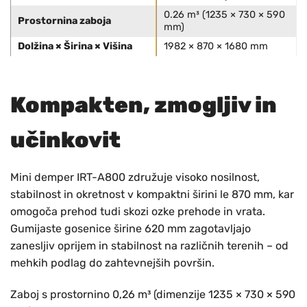
0.26 m³ (1235 × 730 × 590
Prostornina zaboja
mm)
Dolžina × Širina × Višina
1982 × 870 × 1680 mm
Kompakten, zmogljiv in
učinkovit
Mini demper IRT-A800 združuje visoko nosilnost,
stabilnost in okretnost v kompaktni širini le 870 mm, kar
omogoča prehod tudi skozi ozke prehode in vrata.
Gumijaste gosenice širine 620 mm zagotavljajo
zanesljiv oprijem in stabilnost na različnih terenih – od
mehkih podlag do zahtevnejših površin.
Zaboj s prostornino 0,26 m³ (dimenzije 1235 × 730 × 590